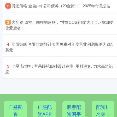
​博远策略 金 融 街 公司债券（23金街11）2025年付息公告
2
​火配资 原神：同样的皮肤，“甘雨COS刻晴”火了！玩家却更
3
偏爱后者！
​立盟策略 帝亚吉欧预计美国关税对年度营业利润影响为2亿
4
美元
​七星 彭博社: 苹果眼镜四种设计在测, 用料讲究, 力求高辨识
5
度
广盛配
广盛配
股票配
配资排
资
资APP
资网平
名第一