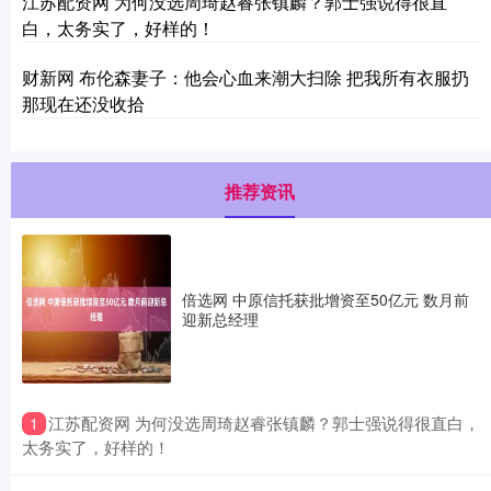
江苏配资网 为何没选周琦赵睿张镇麟？郭士强说得很直
白，太务实了，好样的！
财新网 布伦森妻子：他会心血来潮大扫除 把我所有衣服扔
那现在还没收拾
推荐资讯
倍选网 中原信托获批增资至50亿元 数月前
迎新总经理
​江苏配资网 为何没选周琦赵睿张镇麟？郭士强说得很直白，
1
太务实了，好样的！