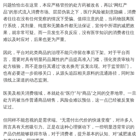
问题恰恰出在这里，本应严格管控的处方药被改名，再以“网红产
品”的形式流入消费市场。层层伪装之下，医疗风险被刻意隐瞒，消费
者往往在没有任何觉察的情况下受骗。值得注意的是，当药物脱离医
疗系统，其剂量、纯度和无菌条件都无法保证，宣传中所谓的减肥效
果，就非常可疑。而一旦发生不良反应，没有医学知识的消费者往往
难以及时应对，后果也更为严重。
因此，平台对此类商品的治理不能只停留在事后下架。对于平台而
言，需要对具有明显药品属性的产品提高准入门槛，强化资质审核与
处方核验，而不是放任其通过“改名换壳”反复出现。对于监管部门，
也有必要进一步前移关口，从源头追踪相关原料的流通路径，同时加
强线上渠道的动态监测。
医美及相关消费领域，本就处在“医疗”与“商品”之间的交界地带。一旦
处方药被当作普通商品销售，风险会难以预估，这一点已经被反复验
证过。
但同样不能忽视的是需求端。“无需付出代价的快速变瘦”，对许多人
而言具有天然吸引力。正是在这种心理驱动下，一些明显违背常识的
产品仍然能够获得市场，对于消费者，提升基本的认知、对“减肥速成