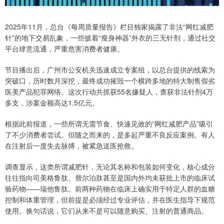
2025年11月，总台《每周质量报告》栏目独家揭露了非法“网红减肥
针”的地下交易乱象，一些披着“瘦身神器”外衣的三无针剂，通过社交
平台肆意流通，严重危害消费者健康。
节目播出后，广州市公安机关迅速成立专案组，以总台提供的线索为
突破口，历时数月深挖，最终成功摧毁一个横跨多地的特大制售假劣
医美产品犯罪网络。这次行动共抓获55名嫌疑人，查获非法针剂4万
多支，涉案金额高达1.5亿元。
根据此前报道，一些所谓无需节食、快速见效的“网红减肥产品”吸引
了不少消费者尝试。但随之而来的，是多起严重不良反应案例。有人
在注射后一度失去脉搏，被紧急送医抢救。
调查显示，这类所谓减肥针，无论其名称和包装如何变化，核心成分
往往指向司美格鲁肽、替尔泊肽甚至是国内外均未获批上市的临床试
验药物——瑞他鲁肽。前两种药物在临床上确实用于特定人群的血糖
控制和体重管理，但前提是必须经过专业评估，并在医生指导下规范
使用。换句话说，它们从来不是可以随意购买、注射的普通商品。