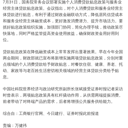
7月31日，国务院常务会议部署实施个人消费贷款贴息政策与服务业
经营主体贷款贴息政策。会议指出，对个人消费贷款和服务业经营主
体贷款进行贴息，有利于通过财政金融联动方式，降低居民信贷成本
和服务业经营主体融资成本，更好激发消费潜力、提升市场活力。要
抓好贴息政策组织实施，加强部门协同，简化办理手续，推动政策尽
快落地，同时严格监管提高资金使用效益，确保财政资金用好用到
位。
贷款贴息政策在降低融资成本上常常发挥出显著效果。早在今年全国
两会期间，财政部就已宣布将新增实施两项贷款贴息政策，分别对重
点领域的个人消费贷款给予财政贴息，对餐饮住宿、健康、养老、托
幼、家政等与老百姓生活密切相关领域的经营主体贷款分类给予贴
息。
中国社科院世界经济与政治研究所副所长张斌接受证券时报记者采访
时曾表示，两项贴息政策具有杠杆撬动作用，从供需两端提振消费。
前者带动了对终端产品的需求，后者将增强公共服务供给能力。
综合自：工商银行官网、今日建行、证券时报此前报道
责编：万健祎