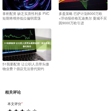
拿柜配资 缺乏实质性利多 PVC
多盈策略 巴萨计划8000万欧
短期将维持低位偏弱震荡
+浮动报价格瓦迪奥尔 曼城不买
因9000万欧引进
51我要配资 让公职人员带头缴
物业费？倡议无法替代契约
相关评论
本文评分
*