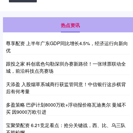
热点资讯
尊享配资 上半年广东GDP同比增长4.5%，经济运行向新向
优
跟投之家 科创底色勾勒深圳办赛新路径！一张球票联动全
城，前沿科技点亮赛场
天添盈 入股烟草系城商行获监管同意！中信银行这步棋背
后有何考量
多盈策略 巴萨计划8000万欧+浮动报价格瓦迪奥尔 曼城不
买 因9000万欧引进
宝聚荣配资 6.21竞足看点：抢分关键战，西、比、乌三队
不能松懈