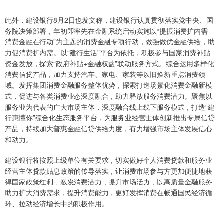
此外，建设银行8月2日也发文称，建设银行认真贯彻落实党中央、国
务院决策部署，年初即率先在金融系统启动实施以“提振消费扩内需
消费金融在行动”为主题的消费金融专项行动，做强做优金融供给，助
力促消费扩内需。以“建行生活”平台为依托，积极参与国家消费补贴
资金发放，探索“政府补贴+金融权益”联动服务方式。综合运用多样化
消费信贷产品，加力支持汽车、家电、家装等以旧换新重点消费领
域。发挥集团消费金融服务整体优势，探索打造场景化消费金融新模
式，促进与各类消费业态深度融合，助力释放服务消费潜力。聚焦以
服务业为代表的广大市场主体，深度融合线上线下服务模式，打造“建
行惠懂你”综合化生态服务平台，为服务业经营主体创新推出专属信贷
产品，持续加大普惠金融信贷供给力度，有力增强市场主体发展信心
和动力。
建设银行将按照上级单位有关要求，切实做好个人消费贷款和服务业
经营主体贷款贴息政策的传导落实，让消费市场参与方更加便捷地获
得国家政策红利，激发消费潜力，提升市场活力，以高质量金融服务
助力扩大消费需求，提升消费能力，更好发挥消费在畅通国民经济循
环、拉动经济增长中的积极作用。