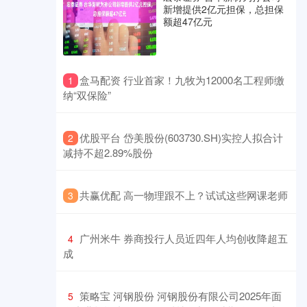
新增提供2亿元担保，总担保
额超47亿元
​盒马配资 行业首家！九牧为12000名工程师缴
1
纳“双保险”
​优股平台 岱美股份(603730.SH)实控人拟合计
2
减持不超2.89%股份
​共赢优配 高一物理跟不上？试试这些网课老师
3
​广州米牛 券商投行人员近四年人均创收降超五
4
成
​策略宝 河钢股份 河钢股份有限公司2025年面
5