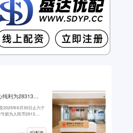
3G配资 信基沙溪(03603HK)：上半年核心纯利为28313万元 同比减少40%
至2025年6月30日止六个
为人民币2913....
3G配资