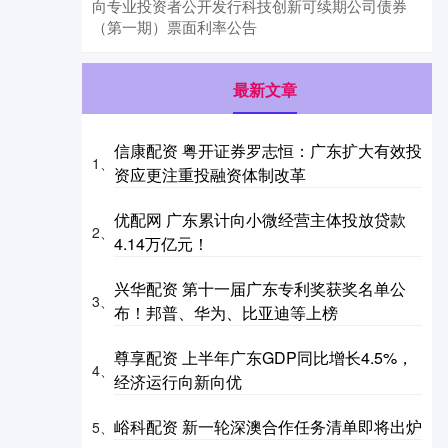
向专业投资者公开发行科技创新可续期公司债券
（第一期）票面利率公告
最新文章
信康配资 粤开证券罗志恒：广东扩大有效投
1、
资应更注重投融资体制改革
优配网 广东累计向小微经营主体投放贷款
2、
4.14万亿元！
兴华配资 第十一届广东专利奖获奖名单公
3、
布！邦普、华为、比亚迪等上榜
尊享配资 上半年广东GDP同比增长4.5%，
4、
经济运行向新向优
峪科配资 新一轮深澳合作任务清单即将出炉
5、