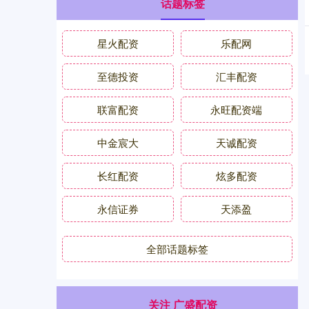
话题标签
星火配资
乐配网
至德投资
汇丰配资
联富配资
永旺配资端
中金宸大
天诚配资
长红配资
炫多配资
永信证券
天添盈
全部话题标签
关注 广盛配资