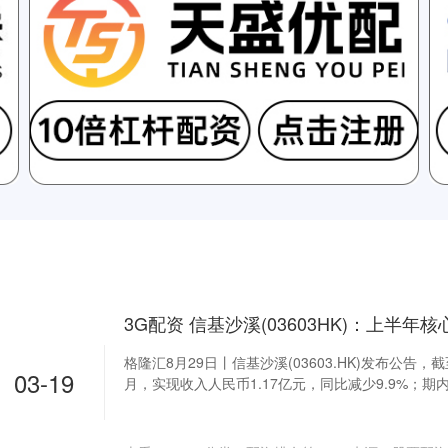
格隆汇8月29日丨信基沙溪(03603.HK)发布公告，截
03-19
月，实现收入人民币1.17亿元，同比减少9.9%；期内亏损