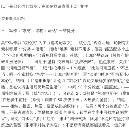
以下是部分内容截图，完整信息请查看 PDF 文件
展开剩余82%
三、写作：“素材 + 结构 + 表达” 三维提分
高中写作以 “议论文” 为主（也考记叙文），核心是 “观点明确、论据有力
素材积累：“分类 + 活用”，拒绝 “堆砌” 素材不用多，但要 “能适配多
记 “小众但典型的人”（避免只写李白、苏轼），比如 “樊锦诗（敦煌守护者）—
破亚洲纪录）—— 可用于‘坚持’‘突破自我’‘挑战极限’”。 热点素材：关注 “
圈：河南卫视节目”），记 “核心事件 + 1 句观点”（比如河南卫视：“不
巧：同一个素材换 “角度”—— 比如 “陶渊明”，写 “淡泊” 时说 “不为五斗
本心”。 结构：用 “清晰框架” 让论点 “立得住” 议论文最稳妥的结构是 “
熟，是在认清生活后仍热爱生活”）； 中间：3 个分论点（层层递进）——
后接纳命运，写《我与地坛》）； 分论点 2：成熟是 “主动担责任”（
“在热爱中前行”（举例：袁隆平 80 岁仍下田，因热爱而坚持）； 结尾
—— 接纳、担当、热爱，便是成熟的模样”）。 注意：每个分论点后 “
熟，不是逃避痛苦，而是接纳‘残疾’的事实，转而在文字中寻找生命的意义”—
采”，避免 “口水话” 多用 “短句 + 排比” 增强气势：比如 “不是
怒放的蔷薇（张定宇对抗渐冻症）；不是所有突破都能被看见，但总有