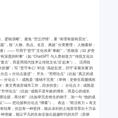
、逻辑清晰”。避免 “空泛抒情”，要 “有理有据有层次”。
个主题”，按 “人物、热点、名言、典故” 分类整理： 人物素材：
— 可用于‘坚守’‘文化传承’‘奉献’”；“苏炳添（32 岁突
有深度的时事”（如 “ChatGPT 与人类创造力”“传统文化出
是‘复古’，而是用现代技术让传统文化‘活’起来”）。 活用技
米折腰”；写 “坚守本心” 时说 “虽处乱世，仍守‘采菊东篱’的
总分总 + 分论点递进”： 开头：“亮明论点”（比如 “真正的成
 分论点 1：成熟是 “接纳不完美”（举例：史铁生双腿残疾
举例：黄文秀放弃城市工作，回乡扶贫）； 分论点 3：成熟是
：“升华论点”（比如 “成熟不是年龄的增长，而是心的成长
先摆论据，再分析”（比如举完史铁生的例子，加一句 “他的成
— 把论据和分论点 “绑紧”）。 表达：“简洁有力 + 有文
所有坚持都有结果，但总有一种坚持，能从冰封的土地里培育出十万朵
一种突破，能让平凡的生命绽放出超越时代的光芒（苏炳