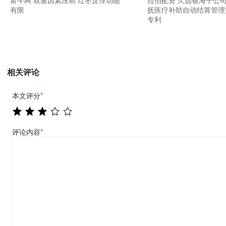
富牛网 双重因素压制 红枣反弹动能
拉伯配资 久远银海子公司
有限
抚医疗补助自动结算管理
专利
相关评论
本文评分
*
评论内容
*