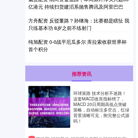
亿港元 持续扫货建滔系抛售腾讯及阿里巴巴
方舟配资 反驳董路？孙继海：比赛都是瞎扯 我
只练基本功 8岁之前不练射门
纯旭配资 0-0战平厄瓜多尔 库拉索收获世界杯
首个积分
推荐资讯
环球策路 技术分析不迷路！
这套MACD改良指标绝了，
MACD 20日周期高低点突破
策略，自动标注多空点，红绿
背景清晰可见，附完整公式源
码！