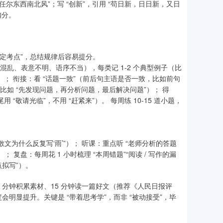
，任尔东西南北风”；写 “创新”，引用 “苟日新，日日新，又日
扣分。
固定考点”，总结规律后容易提分。
构混乱、表意不明、语序不当），每类记 1-2 个典型例子（比
错误）； 衔接：看 “话题一致”（前后句主语是否一致，比如前句
，比如 “先发现问题，再分析问题，最后解决问题”）； 得
尾用 “敬请光临”，不用 “赶紧来”）。 每周练 10-15 道小题，
散文为什么反复写‘雨’”）； 听课：重点听 “老师分析的答题
 复盘：每周花 1 小时梳理 “本周错题”“阅读 / 写作的漏
点拟写”）。
20 分钟积累素材、15 分钟读一篇好文（推荐《人民日报评
明显提升。关键是 “带着思考学”，而非 “被动接受”，毕