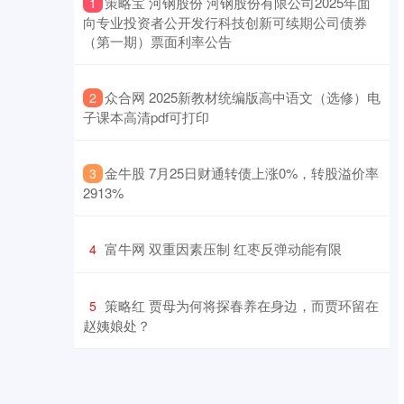
​策略宝 河钢股份 河钢股份有限公司2025年面
1
向专业投资者公开发行科技创新可续期公司债券
（第一期）票面利率公告
​众合网 2025新教材统编版高中语文（选修）电
2
子课本高清pdf可打印
​金牛股 7月25日财通转债上涨0%，转股溢价率
3
2913%
​富牛网 双重因素压制 红枣反弹动能有限
4
​策略红 贾母为何将探春养在身边，而贾环留在
5
赵姨娘处？