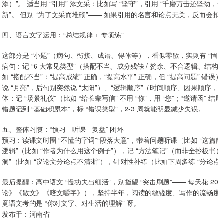
添）”。 适当用 “引用” 添文采：比如写 “坚守”，引用 “千磨万击还坚劲
新”。 但别 “为了文采而堆砌”—— 如果引用的名言和论点无关，反而会
四、语言文字运用：“总结规律 + 专项练”
这部分是 “小题”（病句、衔接、成语、得体等），看似零散，实则有 “
病句：记 “6 大常见类型”（搭配不当、成分残缺 / 赘余、不合逻辑、结
如 “搭配不当”：“提高成绩” 正确，“提高水平” 正确，但 “提高问题” 
说 “月亮”，后句别突然说 “太阳”）、“逻辑顺序”（时间顺序、因果顺序
体：记 “场景礼仪”（比如 “给长辈写信” 不用 “你”，用 “您”；“邀请函” 结
错题记到 “基础积累本”，标 “错误类型”，2-3 周就能明显减少失误。
五、整体习惯：“预习 - 听课 - 复盘” 闭环
预习：读课文时圈 “不懂的字词”“段落大意”，带着问题听课（比如 “这篇
逻辑”（比如 “作者为什么用这个例子”），记 “方法笔记”（而非全抄板书）；
洞”（比如 “议论文分论点不清晰”），针对性补练（比如下周多练 “分论
最后提醒：高中语文 “慢功夫出细活”，别指望 “突击刷题”—— 每天花 
论》《散文》《咬文嚼字》），坚持半年，阅读的敏锐度、写作的流畅度会
竟语文考的是 “你对文字、对生活的理解” 呀。
发布于：河南省