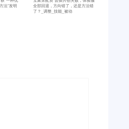
获“一种优
宝聚荣配资 曹操共创失败，体验服
方法”发明
全部回退，方向错了，还是方法错
了？_调整_技能_被动