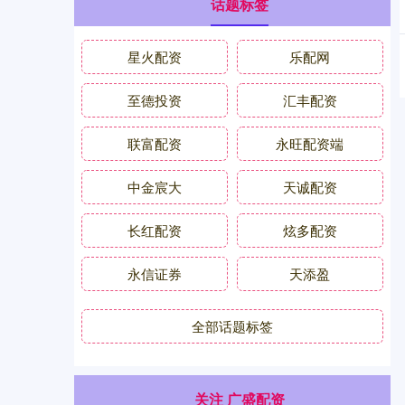
话题标签
星火配资
乐配网
至德投资
汇丰配资
联富配资
永旺配资端
中金宸大
天诚配资
长红配资
炫多配资
永信证券
天添盈
全部话题标签
关注 广盛配资