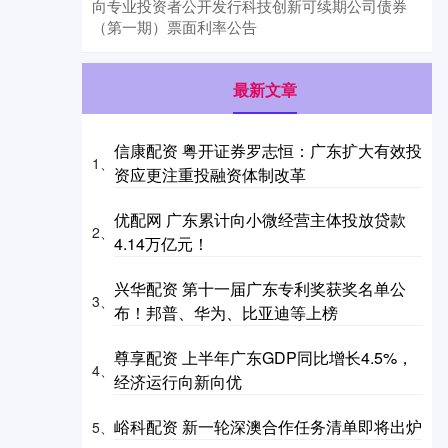
向专业投资者公开发行科技创新可续期公司债券
（第一期）票面利率公告
最新文章
信康配资 粤开证券罗志恒：广东扩大有效投
1、
资应更注重投融资体制改革
优配网 广东累计向小微经营主体投放贷款
2、
4.14万亿元！
兴华配资 第十一届广东专利奖获奖名单公
3、
布！邦普、华为、比亚迪等上榜
尊享配资 上半年广东GDP同比增长4.5%，
4、
经济运行向新向优
峪科配资 新一轮深澳合作任务清单即将出炉
5、