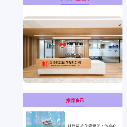
推荐资讯
财新网 布伦森妻子：他会心