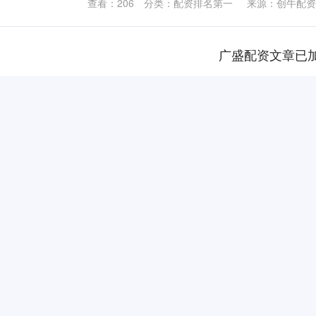
查看：
206
分类：
配资排名第一
来源：创牛配资
广盛配资文章已