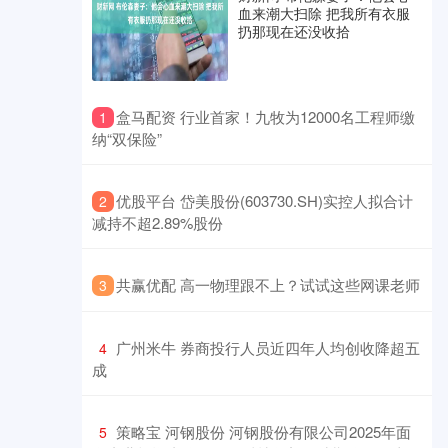
血来潮大扫除 把我所有衣服
扔那现在还没收拾
​盒马配资 行业首家！九牧为12000名工程师缴
1
纳“双保险”
​优股平台 岱美股份(603730.SH)实控人拟合计
2
减持不超2.89%股份
​共赢优配 高一物理跟不上？试试这些网课老师
3
​广州米牛 券商投行人员近四年人均创收降超五
4
成
​策略宝 河钢股份 河钢股份有限公司2025年面
5