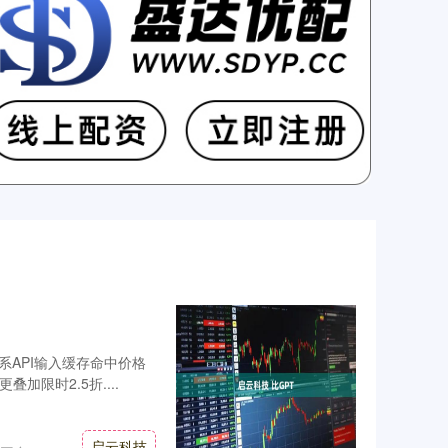
全系API输入缓存命中价格
叠加限时2.5折....
启云科技