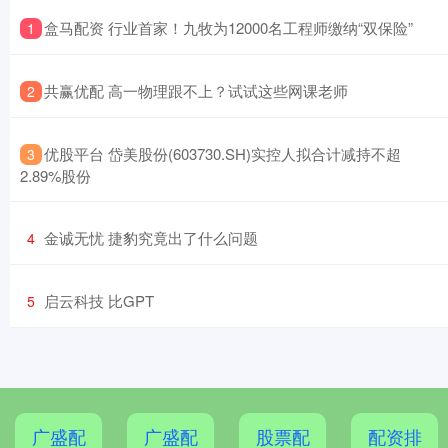
​盒马配资 行业首家！九牧为12000名工程师缴纳“双保险”
1
​共赢优配 高一物理跟不上？试试这些网课老师
2
​优股平台 岱美股份(603730.SH)实控人拟合计减持不超
3
2.89%股份
​金诚无忧 捷豹究竟出了什么问题
4
​启云科技 比GPT
5
广盛配
广盛配
股票配
配资排