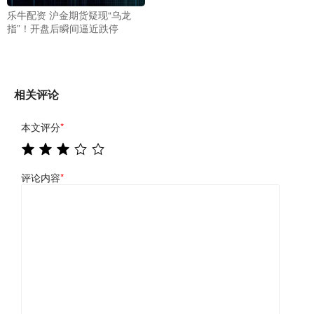
乐牛配资 沪金期货疑现“乌龙
指”！开盘后瞬间逼近跌停
相关评论
本文评分
*
评论内容
*