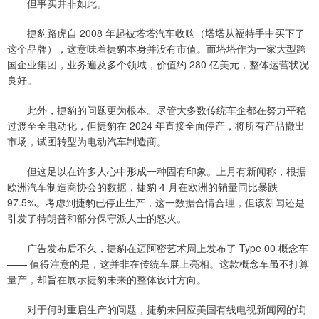
但事实并非如此。
捷豹路虎自 2008 年起被塔塔汽车收购（塔塔从福特手中买下了
这个品牌），这意味着捷豹本身并没有市值。而塔塔作为一家大型跨
国企业集团，业务遍及多个领域，价值约 280 亿美元，整体运营状况
良好。
此外，捷豹的问题更为根本。尽管大多数传统车企都在努力平稳
过渡至全电动化，但捷豹在 2024 年直接全面停产，将所有产品撤出
市场，试图转型为电动汽车制造商。
但这足以在许多人心中形成一种固有印象。上月有新闻称，根据
欧洲汽车制造商协会的数据，捷豹 4 月在欧洲的销量同比暴跌
97.5%。考虑到捷豹已停止生产，这一数据合情合理，但该新闻还是
引发了特朗普和部分保守派人士的怒火。
广告发布后不久，捷豹在迈阿密艺术周上发布了 Type 00 概念车
—— 值得注意的是，这并非在传统车展上亮相。这款概念车虽不打算
量产，却旨在展示捷豹未来的整体设计方向。
对于何时重启生产的问题，捷豹未回应美国有线电视新闻网的询