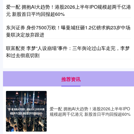
爱一配 拥抱AI大趋势！港股2026上半年IPO规模超两千亿港
元 新股首日平均回报超60%
东兴证券 身价7500万欧！曝曼城狂砸1.2亿镑求购23岁中场
曼联决定放弃跟进
联富配资 李梦“人设崩塌”事件：三年舆论过山车走完，李梦
和过去彻底切割
推荐资讯
爱一配 拥抱AI大趋势！港股2026上半年IPO
规模超两千亿港元 新股首日平均回报超60%