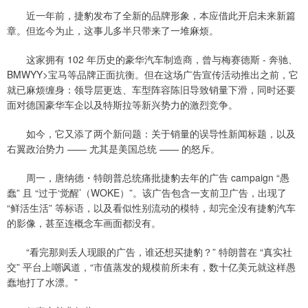
近一年前，捷豹发布了全新的品牌形象，本应借此开启未来新篇
章。但迄今为止，这事儿多半只带来了一堆麻烦。
这家拥有 102 年历史的豪华汽车制造商，曾与梅赛德斯 - 奔驰、
BMWYY>宝马等品牌正面抗衡。但在这场广告宣传活动推出之前，它
就已麻烦缠身：领导层更迭、车型阵容陈旧导致销量下滑，同时还要
面对德国豪华车企以及特斯拉等新兴势力的激烈竞争。
如今，它又添了两个新问题：关于销量的误导性新闻标题，以及
右翼政治势力 —— 尤其是美国总统 —— 的怒斥。
周一，唐纳德・特朗普总统痛批捷豹去年的广告 campaign “愚
蠢” 且 “过于‘觉醒’（WOKE）”。该广告包含一支前卫广告，出现了
“鲜活生活” 等标语，以及看似性别流动的模特，却完全没有捷豹汽车
的影像，甚至连概念车画面都没有。
“看完那则丢人现眼的广告，谁还想买捷豹？” 特朗普在 “真实社
交” 平台上嘲讽道，“市值蒸发的规模前所未有，数十亿美元就这样愚
蠢地打了水漂。”