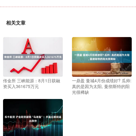
相关文章
传金所 三峡能源：8月1日获融
一鼎盈 曼城4月份成绩好? 瓜帅:
资买入361675万元
真的是因为太阳, 曼彻斯特的阳
光很稀缺